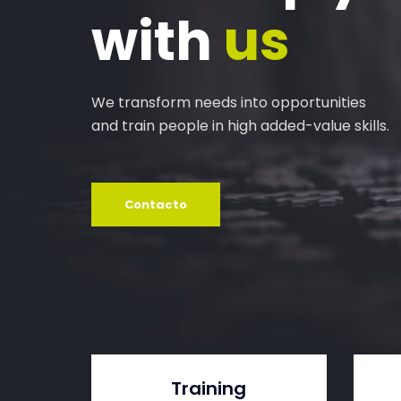
with
us
We transform needs into opportunities
and train people in high added-value skills.
Contacto
Training