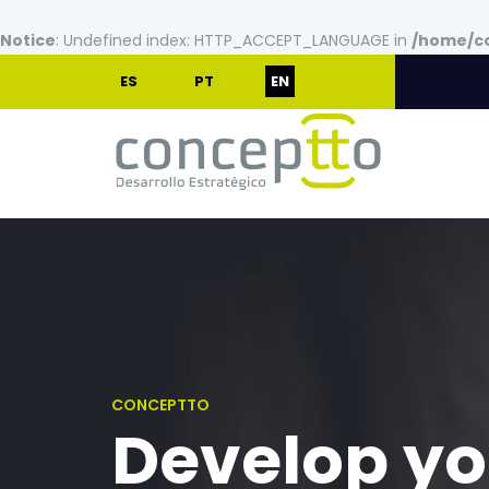
Notice
: Undefined index: HTTP_ACCEPT_LANGUAGE in
/home/co
ES
PT
EN
CONCEPTTO
Develop y