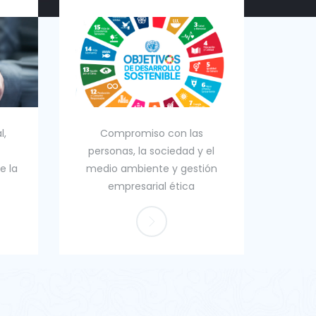
l,
Compromiso con las
Me
personas, la sociedad y el
presen
e la
medio ambiente y gestión
a tus
empresarial ética