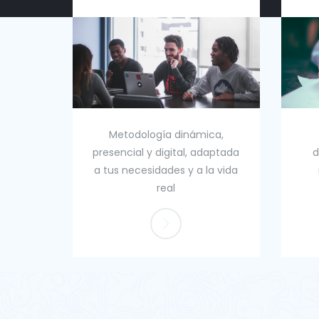
as
Metodología dinámica,
 y el
presencial y digital, adaptada
d
stión
a tus necesidades y a la vida
a
real