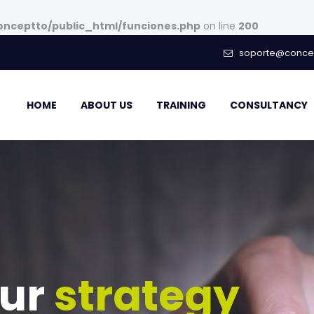
nceptto/public_html/funciones.php
on line
200
soporte@concep
HOME
ABOUT US
TRAINING
CONSULTANCY
our
strategy